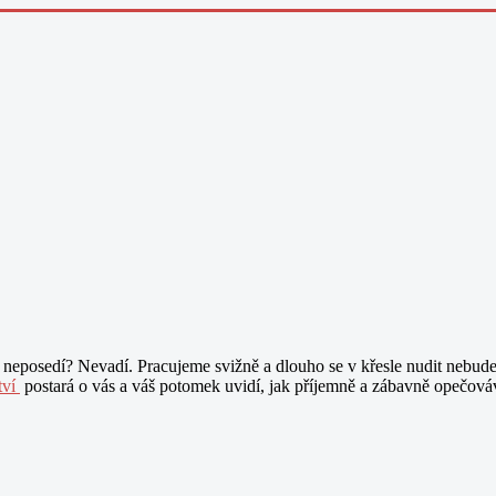
i neposedí? Nevadí. Pracujeme svižně a dlouho se v křesle nudit nebud
tví
postará o vás a váš potomek uvidí, jak příjemně a zábavně opečová