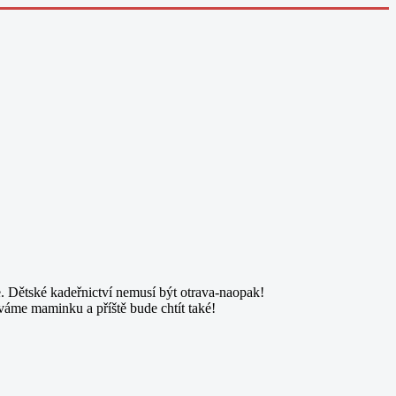
e. Dětské kadeřnictví nemusí být otrava-naopak!
váme maminku a příště bude chtít také!