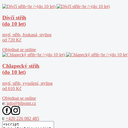
Dívčí střih
(do 10 let)
mytí, střih, foukaná, styling
od 720 Kč
Objednat se online
Chlapecký střih
(do 10 let)
mytí, střih, vysušení, styling
od 610 Kč
Objednat se online
e:
info@hfpoint.cz
t:
+420 226 082 485