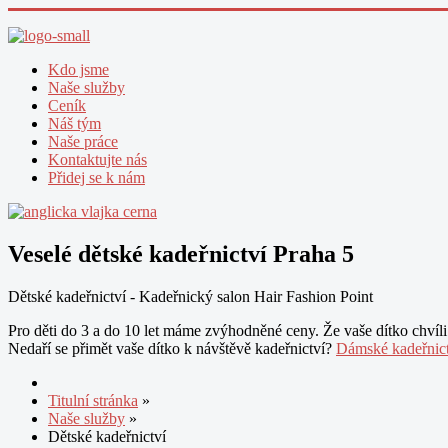
Kdo jsme
Naše služby
Ceník
Náš tým
Naše práce
Kontaktujte nás
Přidej se k nám
Veselé dětské kadeřnictví Praha 5
Dětské kadeřnictví - Kadeřnický salon Hair Fashion Point
Pro děti do 3 a do 10 let máme zvýhodněné ceny. Že vaše dítko chvíl
Nedaří se přimět vaše dítko k návštěvě kadeřnictví?
Dámské kadeřnic
Titulní stránka
»
Naše služby
»
Dětské kadeřnictví