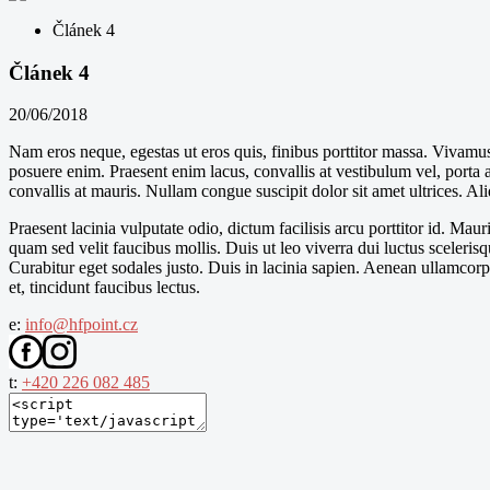
Článek 4
Článek 4
20/06/2018
Nam eros neque, egestas ut eros quis, finibus porttitor massa. Vivamus
posuere enim. Praesent enim lacus, convallis at vestibulum vel, porta 
convallis at mauris. Nullam congue suscipit dolor sit amet ultrices. Al
Praesent lacinia vulputate odio, dictum facilisis arcu porttitor id. Mau
quam sed velit faucibus mollis. Duis ut leo viverra dui luctus sceler
Curabitur eget sodales justo. Duis in lacinia sapien. Aenean ullamcorpe
et, tincidunt faucibus lectus.
e:
info@hfpoint.cz
t:
+420 226 082 485