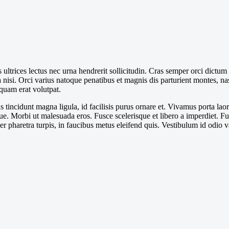
 ultrices lectus nec urna hendrerit sollicitudin. Cras semper orci dictu
a nisi. Orci varius natoque penatibus et magnis dis parturient montes, n
iquam erat volutpat.
ris tincidunt magna ligula, id facilisis purus ornare et. Vivamus porta l
isque. Morbi ut malesuada eros. Fusce scelerisque et libero a imperdiet.
r pharetra turpis, in faucibus metus eleifend quis. Vestibulum id odio var