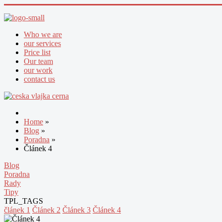
Who we are
our services
Price list
Our team
our work
contact us
Home
»
Blog
»
Poradna
»
Článek 4
Blog
Poradna
Rady
Tipy
TPL_TAGS
článek 1
Článek 2
Článek 3
Článek 4