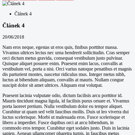
Článek 4
Článek 4
20/06/2018
Nam eros neque, egestas ut eros quis, finibus porttitor massa.
Vivamus ultrices lectus nec urna hendrerit sollicitudin. Cras semper
orci dictum metus gravida, consequat vestibulum justo pulvinar.
Quisque aliquet posuere enim. Praesent enim lacus, convallis at
vestibulum vel, porta a nisi. Orci varius natoque penatibus et magnis
dis parturient montes, nascetur ridiculus mus. Integer metus nibh,
luctus at bibendum aliquam, convallis at mauris. Nullam congue
suscipit dolor sit amet ultrices. Aliquam erat volutpat.
Praesent lacinia vulputate odio, dictum facilisis arcu porttitor id.
Mauris tincidunt magna ligula, id facilisis purus ornare et. Vivamus
porta laoreet pretium. Nulla vestibulum dolor eu tempor aliquet.
Curabitur ut quam sed velit faucibus mollis. Duis ut leo viverra dui
luctus scelerisque. Morbi ut malesuada eros. Fusce scelerisque et
libero a imperdiet. Fusce dapibus orci at arcu bibendum, in
commodo eros tempor. Curabitur eget sodales justo. Duis in lacinia
sapien. Aenean ullamcorper pharetra turpis, in faucibus metus