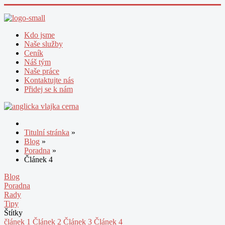
Kdo jsme
Naše služby
Ceník
Náš tým
Naše práce
Kontaktujte nás
Přidej se k nám
Titulní stránka
»
Blog
»
Poradna
»
Článek 4
Blog
Poradna
Rady
Tipy
Štítky
článek 1
Článek 2
Článek 3
Článek 4